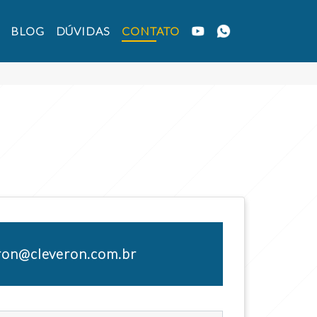
BLOG
DÚVIDAS
CONTATO
ron@cleveron.com.br
n@cleveron.com.br