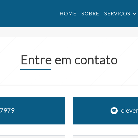
HOME
SOBRE
SERVIÇOS
Entre em contato
-7979
cleve
979
clevero