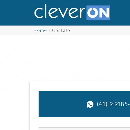
Home
Contato
Formulário de contato
(41) 9 9185
(41) 99185-7